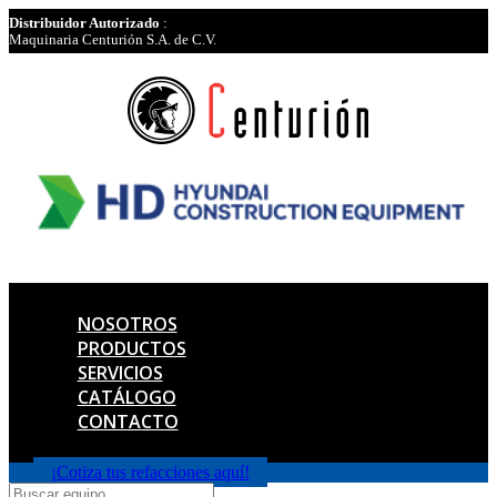
Distribuidor Autorizado
:
Maquinaria Centurión S.A. de C.V.
NOSOTROS
PRODUCTOS
SERVICIOS
CATÁLOGO
CONTACTO
¡Cotiza tus refacciones aquí!
Products