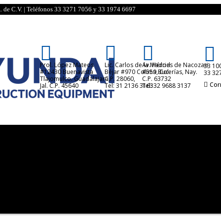
. de C.V. | Teléfonos 33 3271 7056 y 33 1974 6697




Prol. López Mateos
Lic. Carlos de la Madrid
Av. Héroes de Nacozari
33 10
#12430 Buenavista
Béjar #970 Colima, Col.
#559 Bucerías, Nay.
33 32
Tlajomulco. Guadalajara,
C.P. 28060,
C.P. 63732
Cor
Jal. C.P. 45640
Tel: 31 2136 3163
Tel: 32 9688 3137