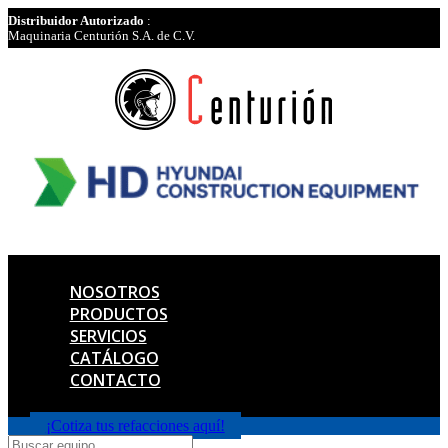
Distribuidor Autorizado
:
Maquinaria Centurión S.A. de C.V.
NOSOTROS
PRODUCTOS
SERVICIOS
CATÁLOGO
CONTACTO
¡Cotiza tus refacciones aquí!
Products