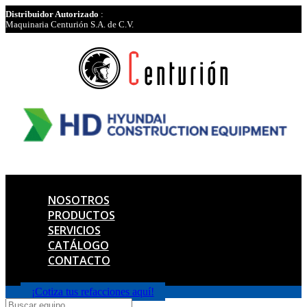
Distribuidor Autorizado
:
Maquinaria Centurión S.A. de C.V.
NOSOTROS
PRODUCTOS
SERVICIOS
CATÁLOGO
CONTACTO
¡Cotiza tus refacciones aquí!
Products