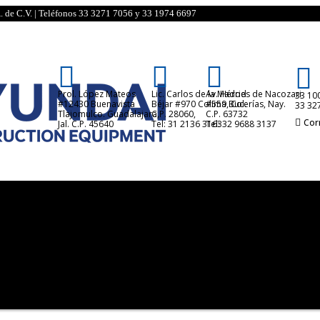
. de C.V. | Teléfonos 33 3271 7056 y 33 1974 6697




Prol. López Mateos
Lic. Carlos de la Madrid
Av. Héroes de Nacozari
33 10
#12430 Buenavista
Béjar #970 Colima, Col.
#559 Bucerías, Nay.
33 32
Tlajomulco. Guadalajara,
C.P. 28060,
C.P. 63732
Cor
Jal. C.P. 45640
Tel: 31 2136 3163
Tel: 32 9688 3137