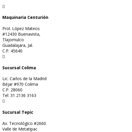

Maquinaria Centurión
Prol. López Mateos
#12430 Buenavista,
Tlajomulco
Guadalajara, Jal.
C.P. 45640

Sucursal Colima
Lic. Carlos de la Madrid
Béjar #970 Colima
C.P. 28060
Tel: 31 2136 3163

Sucursal Tepic
Av. Tecnológico #2660
Valle de Metatipac