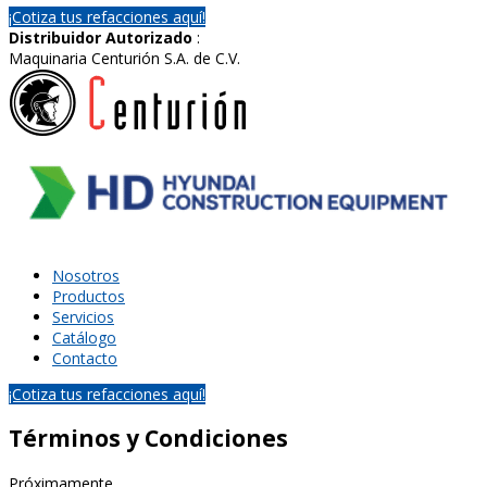
¡Cotiza tus refacciones aquí!
Distribuidor Autorizado
:
Maquinaria Centurión S.A. de C.V.
Nosotros
Productos
Servicios
Catálogo
Contacto
¡Cotiza tus refacciones aquí!
Términos y Condiciones
Próximamente…