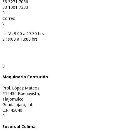
33 3271 7056
33 1001 7333

Correo
}
L - V : 9:00 a 17:30 hrs
S : 9:00 a 13:00 hrs

Maquinaria Centurión
Prol. López Mateos
#12430 Buenavista,
Tlajomulco
Guadalajara, Jal.
C.P. 45640

Sucursal Colima