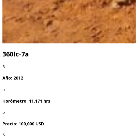
360lc-7a
5
Año: 2012
5
Horómetro: 11,171 hrs.
5
Precio: 100,000 USD
5