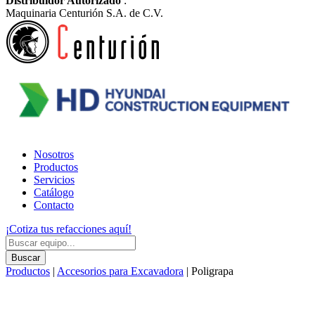
Distribuidor Autorizado
:
Maquinaria Centurión S.A. de C.V.
Nosotros
Productos
Servicios
Catálogo
Contacto
¡Cotiza tus refacciones aquí!
Products
search
Buscar
Productos
|
Accesorios para Excavadora
| Poligrapa