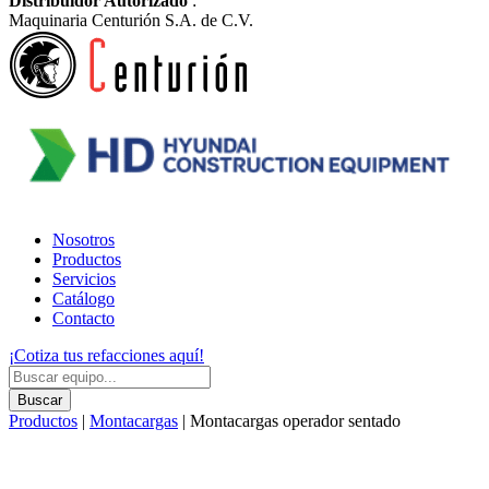
Distribuidor Autorizado
:
Maquinaria Centurión S.A. de C.V.
Nosotros
Productos
Servicios
Catálogo
Contacto
¡Cotiza tus refacciones aquí!
Products
search
Buscar
Productos
|
Montacargas
| Montacargas operador sentado