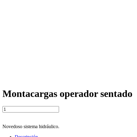
Montacargas operador sentado
Montacargas
operador
sentado
cantidad
Novedoso sistema hidráulico.
Descripción