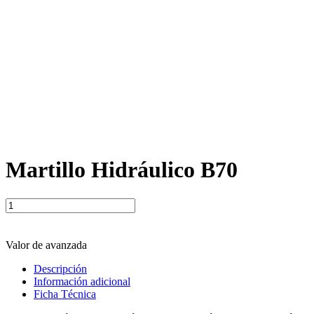
Martillo Hidráulico B70
Martillo
Hidráulico
B70
cantidad
Valor de avanzada
Descripción
Información adicional
Ficha Técnica