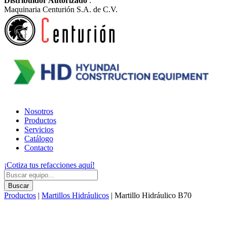
Distribuidor Autorizado
:
Maquinaria Centurión S.A. de C.V.
Nosotros
Productos
Servicios
Catálogo
Contacto
¡Cotiza tus refacciones aquí!
Products
search
Buscar
Productos
|
Martillos Hidráulicos
| Martillo Hidráulico B70