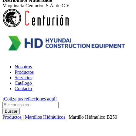
Distribuidor Autorizado
:
Maquinaria Centurión S.A. de C.V.
Nosotros
Productos
Servicios
Catálogo
Contacto
¡Cotiza tus refacciones aquí!
Products
search
Buscar
Productos
|
Martillos Hidráulicos
| Martillo Hidráulico B250