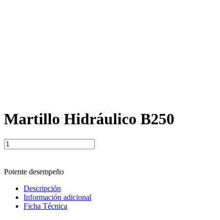
Martillo Hidráulico B250
Martillo
Hidráulico
B250
cantidad
Potente desempeño
Descripción
Información adicional
Ficha Técnica