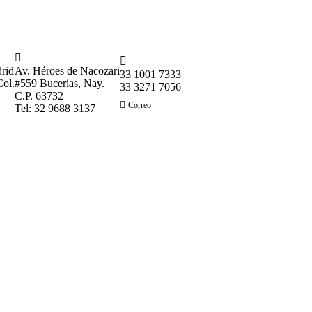


drid
Av. Héroes de Nacozari
33 1001 7333
Col.
#559 Bucerías, Nay.
33 3271 7056
C.P. 63732
Correo
Tel: 32 9688 3137