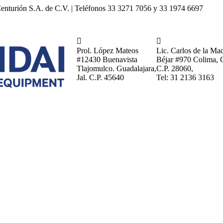
enturión S.A. de C.V. | Teléfonos 33 3271 7056 y 33 1974 6697


Prol. López Mateos
Lic. Carlos de la Ma
#12430 Buenavista
Béjar #970 Colima, 
Tlajomulco. Guadalajara,
C.P. 28060,
Jal. C.P. 45640
Tel: 31 2136 3163